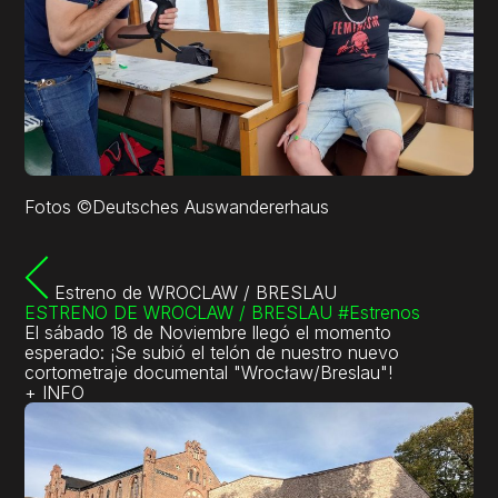
Fotos ©Deutsches Auswandererhaus
Navegación
de
Estreno de WROCLAW / BRESLAU
entradas
ESTRENO DE WROCLAW / BRESLAU
#Estrenos
El sábado 18 de Noviembre llegó el momento
esperado: ¡Se subió el telón de nuestro nuevo
cortometraje documental "Wrocław/Breslau"!
+ INFO