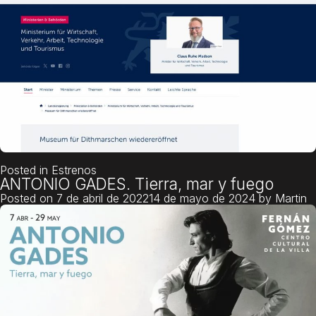
Posted in
Estrenos
ANTONIO GADES. Tierra, mar y fuego
Posted on
7 de abril de 2022
14 de mayo de 2024
by
Martin