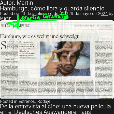
Autor:
Martin
Hamburgo, cómo llora y guarda silencio
Posted on
23 de septiembre de 2013
29 de mayo de 2024
by
Martin
Posted in
Estrenos
,
Rodaje
De la entrevista al cine: una nueva película
en el Deutsches Auswandererhaus