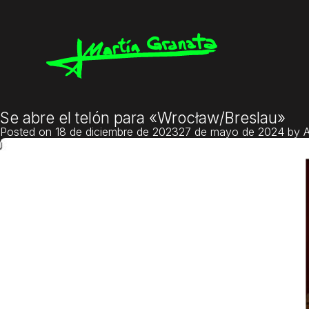
Se abre el telón para «Wrocław/Breslau»
Posted on
18 de diciembre de 2023
27 de mayo de 2024
by