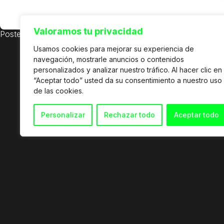
Valoramos tu privacidad
Posted in
Deutsches Auswandererhaus
,
Estrenos
Usamos cookies para mejorar su experiencia de
navegación, mostrarle anuncios o contenidos
personalizados y analizar nuestro tráfico. Al hacer clic en
“Aceptar todo” usted da su consentimiento a nuestro uso
de las cookies.
Personalizar
Rechazar todo
Aceptar todo
© 2026