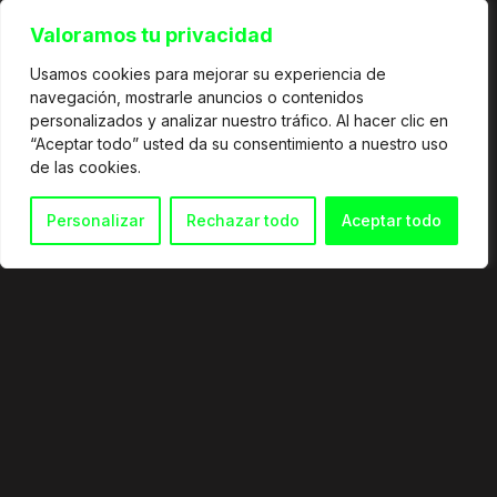
Valoramos tu privacidad
Usamos cookies para mejorar su experiencia de
navegación, mostrarle anuncios o contenidos
personalizados y analizar nuestro tráfico. Al hacer clic en
“Aceptar todo” usted da su consentimiento a nuestro uso
de las cookies.
Personalizar
Rechazar todo
Aceptar todo
© 2026
info@martingranata.com
+34 653 338 921
Política de privacidad
Política de cookies